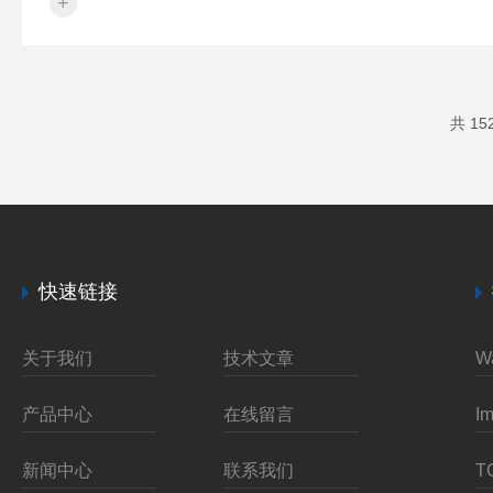
+
在满足特殊应用需求方面的创新与实践：1.在极地和深海
等极*环境中，温盐深仪的应用面临着严峻的挑战。这些
区域往往具有极低的温度、高压和复杂的冰况，对仪器
的耐用性和可靠性提出了更高的要求。为此，温盐深仪
的制造商和研究人员共同努力，开发了能够适应这些极*
共 1
环境的特殊设计和技术，如加强绝缘、耐高压材料和特
殊的防护措施。2.在一些特殊应用中，...
快速链接
关于我们
技术文章
产品中心
在线留言
新闻中心
联系我们