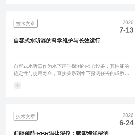
海底世界的“精密标尺”。海洋深度计的工作机制主要建立
在物理学的基础之上，其中最为经典的便是基于液体静
压原理的测量方式。随着潜水器或探测设备向深海下
2026
技术文章
潜，周围的水压会随之线性增加。现代压力传感器能够
7-13
敏锐地捕捉到这种微小的压力变化，并将其转化为电信
号，再结合海水的密度与重力加速度，精确推算出设...
自容式水听器的科学维护与长效运行
自容式水听器作为水下声学探测的核心设备，其性能的
稳定性与使用寿命，直接关系到水下探测任务的成败。
由于长期处于高压、高盐、低温的复杂水下环境，设备
+
极易受到腐蚀、磨损、污染等影响，因此，科学规范的
维护工作，是保障其长效运行、精准探测的关键前提，
更是发挥设备核心价值的重要保障。1.自容式水听器日常
清洁与外观检查，是维护工作的基础防线。每次设备回
2026
技术文章
收后，需第一时间用淡水彻*冲洗外壳，清除附着的海
6-24
水、泥沙、海洋生物等污染物，避免盐分长期残留腐蚀
外壳，破坏密封性能。冲洗过程中，要重点检查外...
前驱领航·RBR温盐深仪：赋能海洋探测