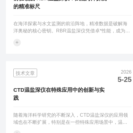
的精准标尺
在海洋探索与水文监测的前沿阵地，精准数据是破解海
洋奥秘的核心密钥。RBR温盐深仪凭借卓*性能，成为海
洋探测领域的关键利器，以稳定可靠的测量效果，为科
+
研探索、资源开发与生态保护筑牢数据根基，树立起海
洋探测的精准标*。1.在海洋科研领域，RBR温盐深仪是
解锁海洋规律的“智慧之眼”。海洋温度、盐度与深度的细
微变化，深刻影响着洋流运动、水团形成等核心生态过
2026
技术文章
程。该仪器凭借高精度测量能力，精准捕捉海水温度的
5-25
梯度变化、盐度的分层特征与深度的动态数据，为科研
人员构建完整的海洋剖面图。无论是追...
CTD温盐深仪在特殊应用中的创新与实
践
随着海洋科学研究的不断深入，CTD温盐深仪的应用领
域也在不断扩展，特别是在一些特殊应用场景中，温盐
深仪展现出了其独特的优势和创新能力。CTD温盐深仪