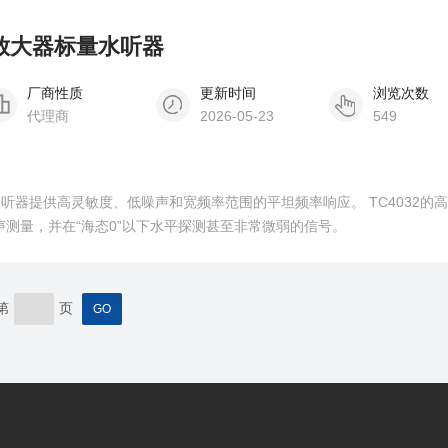
置放大器标量水听器
厂商性质
更新时间
浏览次数
代理商
2026-05-23
549
水听器提供高灵敏度、低噪声和宽频率范围的平坦频率响应。 TC4032的
测量，并在“海态0”以下水平探测甚至非常微弱的信号。
第
页