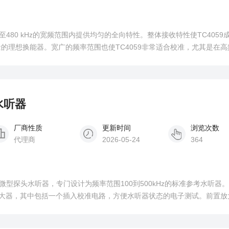
z至480 kHz的宽频范围内提供均匀的全向特性。整体接收特性使TC4059
测量的理想换能器。宽广的频率范围也使TC4059非常适合校准，尤其是在
5水听器
厂商性质
更新时间
浏览次数
代理商
2026-05-24
364
是一种微型探头水听器，专门设计为频率范围100到500kHz的标准参考水听器
放大器，其中包括一个插入校准电路，方便水听器状态的电子测试。前置放
。 水听器提供了一个从10到800kHz的可用频率范围，在水平和垂直平面