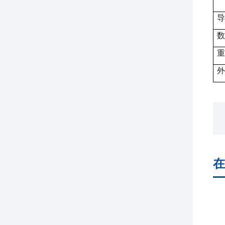
导
数
重
外
在