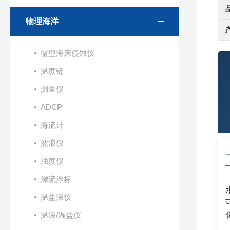
物理海洋
微型海床侵蚀仪
温度链
测量仪
ADCP
海流计
波浪仪
浊度仪
漂流浮标
温盐深仪
温深/温盐仪