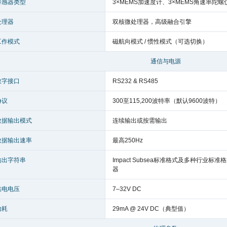
传感器类型
3×MEMS加速度计、3×MEMS角速率陀螺
处理器
双核微处理器，高级融合引擎
工作模式
磁航向模式 / 惯性模式（可选切换）
通信与电源
数字接口
RS232 & RS485
协议
300至115,200波特率（默认9600波特）
数据输出模式
连续输出或按需输出
数据输出速率
最高250Hz
输出字符串
Impact Subsea标准格式及多种行业
器
供电电压
7–32V DC
功耗
29mA @ 24V DC（典型值）