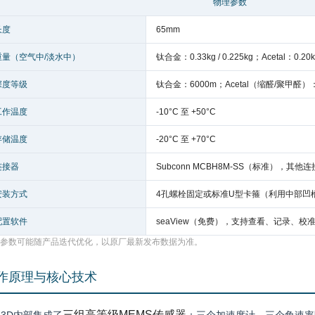
物理参数
长度
65mm
重量（空气中/淡水中）
钛合金：0.33kg / 0.225kg；Acetal：0.20kg
深度等级
钛合金：6000m；Acetal（缩醛/聚甲醛）：
工作温度
-10°C 至 +50°C
存储温度
-20°C 至 +70°C
连接器
Subconn MCBH8M-SS（标准），其他
安装方式
4孔螺栓固定或标准U型卡箍（利用中部凹
配置软件
seaView（免费），支持查看、记录、校
参数可能随产品迭代优化，以原厂最新发布数据为准。
作原理与核心技术
三组高等级MEMS传感器