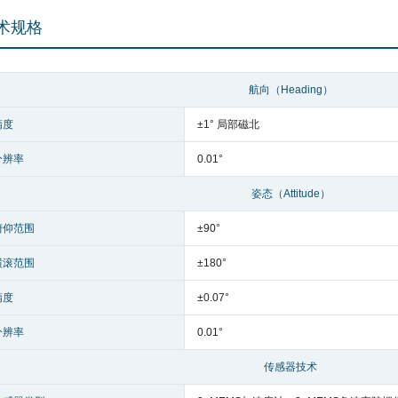
术规格
航向（Heading）
精度
±1° 局部磁北
分辨率
0.01°
姿态（Attitude）
俯仰范围
±90°
横滚范围
±180°
精度
±0.07°
分辨率
0.01°
传感器技术