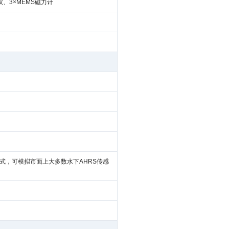
仪、3×MEMS磁力计
标准格式，可模拟市面上大多数水下AHRS传感