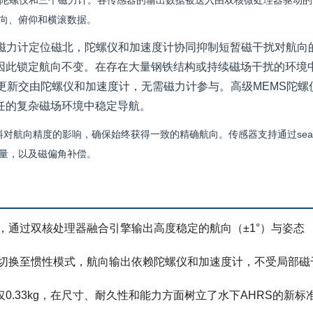
陀螺仪和三个磁力计。各传感器的输出数据被送入由双核微处理器驱动的
向、俯仰和横滚数据。
磁力计定位磁北，陀螺仪和加速度计协同抑制短暂磁干扰对航向
因此锁定航向不变。在存在大量钢铁结构或持续磁场干扰的环境
更新交由陀螺仪和加速度计，无需磁力计参与。高级MEMS陀螺
任的复杂磁场环境中稳定导航。
对航向精度的影响，确保始终获得一致的精确航向。传感器支持通过seaV
移量，以及磁偏角补偿。
，通过双核处理器融合引擎输出高度稳定的航向（±1°）与姿态
切换至惯性模式，航向输出依赖陀螺仪和加速度计，不受局部磁
0.33kg，在尺寸、耐久性和能力方面树立了水下AHRS的新标