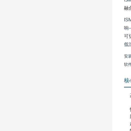
IS
融
IS
响
可
低
安
软
核