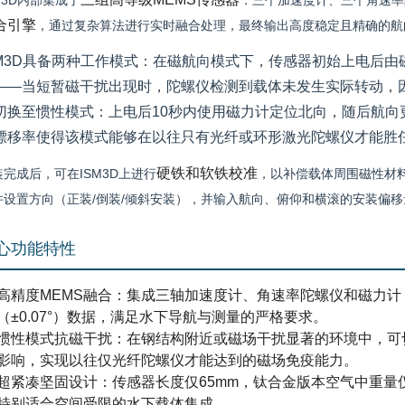
M3D内部集成了
：三个加速度计、三个角速率
合引擎
，通过复杂算法进行实时融合处理，最终输出高度稳定且精确的航
M3D具备
两种工作模式
：在
磁航向模式
下，传感器初始上电后由
——当短暂磁干扰出现时，陀螺仪检测到载体未发生实际转动，
切换至
惯性模式
：上电后10
秒内使用磁力计定位北向，随后航向
漂移率使得该模式能够在以往只有光纤或环形激光陀螺仪才能胜
硬铁和软铁校准
装完成后，可在ISM3D上进行
，以补偿载体周围磁性材料
件设置方向（正装/倒装/倾斜安装），并输入航向、俯仰和横滚的安装偏
心功能特性
高精度MEMS融合
：集成三轴加速度计、角速率陀螺仪和磁力计
（±0.07°）数据，满足水下导航与测量的严格要求。
惯性模式抗磁干扰
：在钢结构附近或磁场干扰显著的环境中，可
影响，实现以往仅光纤陀螺仪才能达到的磁场免疫能力。
超紧凑坚固设计
：传感器长度仅65mm，钛合金版本空气中重量仅
特别适合空间受限的水下载体集成。