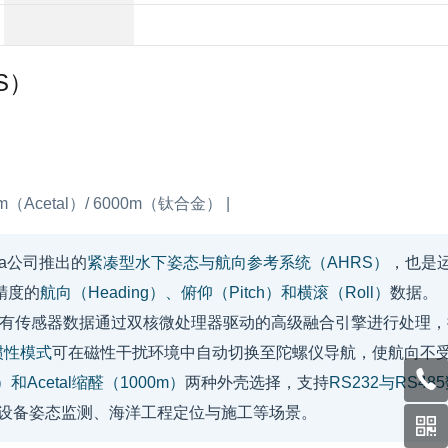
S）
（Acetal）/ 6000m（钛合金） |
bsea公司推出的
紧凑型水下姿态与航向参考系统（AHRS）
，也是
精度的
航向（Heading）、俯仰（Pitch）和横滚（Roll）
数据。
有传感器数据通过双核微处理器驱动的高级融合引擎进行处理，
惯性模式
可在磁性干扰环境中自动切换至陀螺仪导航，使航向不
和Acetal缩醛（1000m）
两种外壳选择，支持
RS232与RS48
设备姿态监测、海洋工程定位与施工等场景。