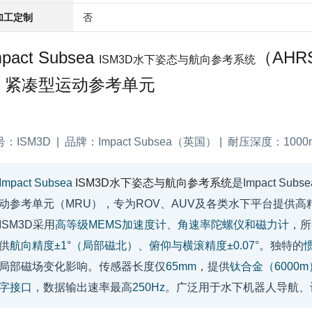
加工定制
否
mpact Subsea
（AHR
ISM3D水下姿态与航向参考系统
 紧凑型运动参考单元
：ISM3D | 品牌：Impact Subsea（英国） | 耐压深度：1000m
Impact Subsea
ISM3D水下姿态与航向参考系统
是Impact Su
动参考单元（MRU），专为ROV、AUV及各类水下平台提供高
ISM3D采用
高等级MEMS加速度计、角速率陀螺仪和磁力计
，所
供
航向精度±1°（局部磁北）、俯仰与横滚精度±0.07°
。独特的
局部磁场变化影响。传感器长度仅
65mm
，提供
钛合金（6000m）
字接口
，数据输出速率最高
250Hz
。广泛用于水下机器人导航、