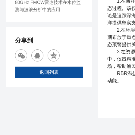
1.在海洋
80GHz FMCW雷达技术在水位监
态过程。该
测与波浪分析中的应用
论是追踪深
洋提供坚实
2.在环境
期布放于重
分享到
态预警提供
3.在资源
中，仪器精
场，帮助渔
返回列表
RBR温盐
动能。