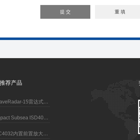
推荐产品
WaveRadar-15雷达式波浪水位传感器
Impact Subsea ISD4000深度计（带AHRS）
TC4032内置前置放大器标量水听器