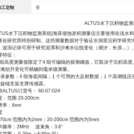
加工定制
否
ALTUS
水下沉积物监测
TUS
水下沉积物监测系统
|海床侵蚀淤积测量仪主要使用在浅水
量化研究而特别研制。这些测量数据对于验证水洞里沉积学研究中的
。波浪记录可用于研究泥潭和沙滩水位线变化（潮汐，长浪…）
要特征：
4 组高度测量值限定了4 组可编辑的探测阈值，它取决于沉积高度
海滩抬升变化可精确到毫米级测量。
记录参数：4 组海底间隔；1 个可用的大反射数据；1 个高潮线压
螺旋锚支架支撑传感器。
ALTUS订货号： 60-07-024
：范围 20-200cm
辨率：6nm
度
-70cm 范围内为2mm；20-200cm 范围内为5mm
学频率：2MHz 波束角：3.6°
范围： 0-20m（大30m 深）