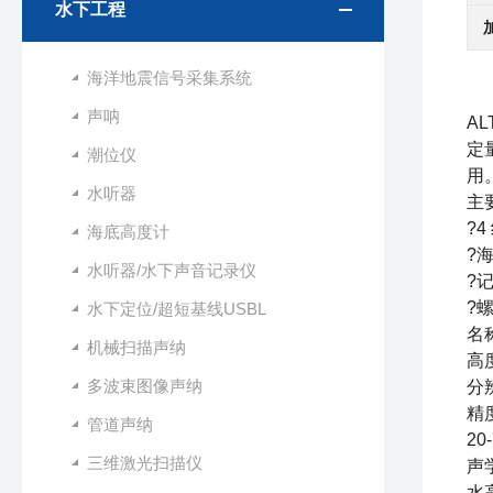
水下工程
海洋地震信号采集系统
声呐
AL
定
潮位仪
用
水听器
主
?
海底高度计
?
水听器/水下声音记录仪
?
?
水下定位/超短基线USBL
名称
机械扫描声纳
高度
多波束图像声纳
分
精
管道声纳
20
三维激光扫描仪
声
水高