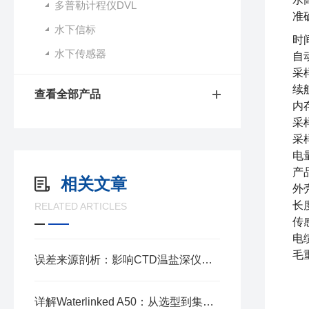
多普勒计程仪DVL
准
水下信标
时
水下传感器
自
采样
续
查看全部产品
内
采
采
电
产
相关文章
外
长
RELATED ARTICLES
传
电缆
毛重
误差来源剖析：影响CTD温盐深仪测量精度的关键因素探讨
详解Waterlinked A50：从选型到集成，读懂这款“口袋级”水下导航利器