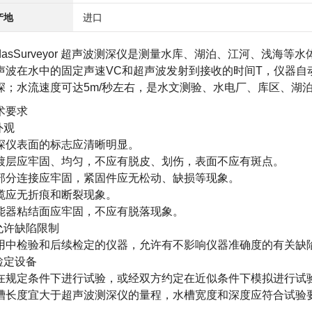
产地
进口
dasSurveyor
超声波测深仪
是测量水库、湖泊、江河、浅海等水
声波在水中的固定声速VC和超声波发射到接收的时间T，仪器自
深；水流速度可达5m/秒左右，是水文测验、水电厂、库区、湖
术要求
外观
深仪表面的标志应清晰明显。
镀层应牢固、均匀，不应有脱皮、划伤，表面不应有斑点。
部分连接应牢固，紧固件应无松动、缺损等现象。
缆应无折痕和断裂现象。
能器粘结面应牢固，不应有脱落现象。
.允许缺陷限制
用中检验和后续检定的仪器，允许有不影响仪器准确度的有关缺
.检定设备
在规定条件下进行试验，或经双方约定在近似条件下模拟进行试
槽长度宜大于
超声波测深仪
的量程，水槽宽度和深度应符合试验