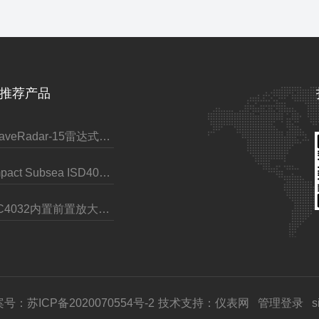
推荐产品
WaveRadar-15雷达式波浪水位传感器
Impact Subsea ISD4000深度计（带AHRS）
TC4032内置前置放大器标量水听器
号：苏ICP备2020070554号-2
技术支持：
仪表网
管理登录
s