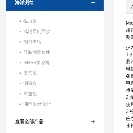
海洋测绘
磁力仪
Mi
超
浅地层剖面仪
测
侧扫声纳
技
导航测量软件
1.
测
GNSS接收机
电
姿态仪
各
电
测深仪
换
声速仪
2
潮位仪/水位计
使
3
应
查看全部产品
水