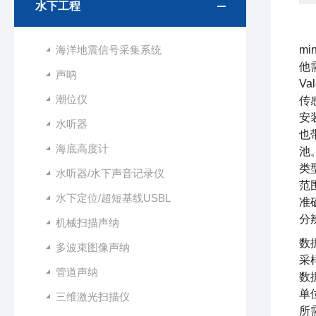
水下工程
海洋地震信号采集系统
mi
他
声呐
Va
潮位仪
传
安
水听器
也
海底高度计
池
类
水听器/水下声音记录仪
范围
水下定位/超短基线USBL
准确
分辨
机械扫描声纳
数
多波束图像声纳
采
管道声纳
数
单
三维激光扫描仪
所