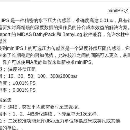
miniIPS
水
niIPS 是一种精密的
水下压力传感器
，准确度高达 0.01％，
需要实时高精确的深度数据的操作员的符合成本效益的解决方案。min
leport 的 MIDAS BathyPack 和 BathyLog 软件兼
感器
装到miniIPS上的可选压力传感器是一个温度补偿压阻传感器
带来了长期稳定的附加优势，允许校准之间的间隔可以更久，构
。客户可以使用A类静重仪来重新校准miniIPS。
型： 温度补偿压阻
： 10、30、50、100、300或600bar
度： ±0.01% FS
率： 0.001% FS
据采集
样： 连续，突发平均或需要时采集数据。
据率： 1、2、4或8Hz连续，下降至每天1次采样。
位： 二次校准功能允许dBar压力单位转换成米或英尺或其他
需的单位。 .