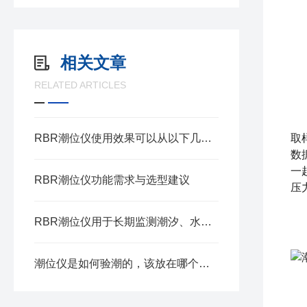
3
（
（
相关文章
（
RELATED ARTICLES
4
与
RBR潮位仪使用效果可以从以下几个方面来评价
取
数
一
RBR潮位仪功能需求与选型建议
压
5
RBR潮位仪用于长期监测潮汐、水位变化及水压
标
潮位仪是如何验潮的，该放在哪个位置