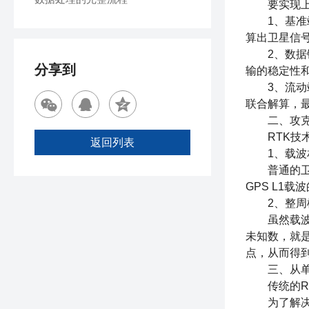
要实现上图
1、基准站
算出卫星信
2、数据链
分享到
输的稳定性和
3、流动站
联合解算，
二、攻克厘
RTK技术
返回列表
1、载波相
普通的卫星
GPS L1
2、整周模
虽然载波相
未知数，就
点，从而得
三、从单机
传统的RTK
为了解决这