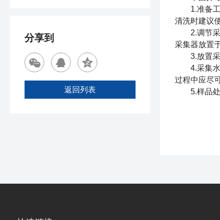
1.准备工
清洗时建议
2.调节采
分享到
采集器放置
3.放置采
4.采集水
过程中应尽
返回列表
5.样品处