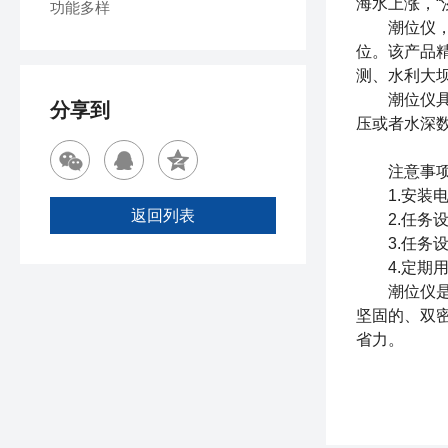
海水上涨，“
功能多样
潮位仪，又
位。该产品精
测、水利大
潮位仪具有
分享到
压或者水深
注意事项
1.安装电
返回列表
2.任务设
3.任务设
4.定期用
潮位仪是高
坚固的、双
省力。