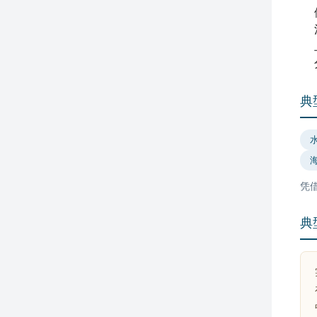
典
凭
典