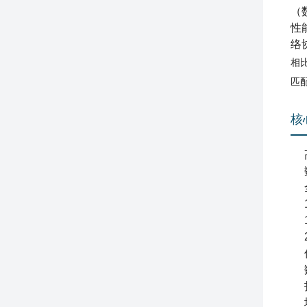
（
性
络
相
匹
核