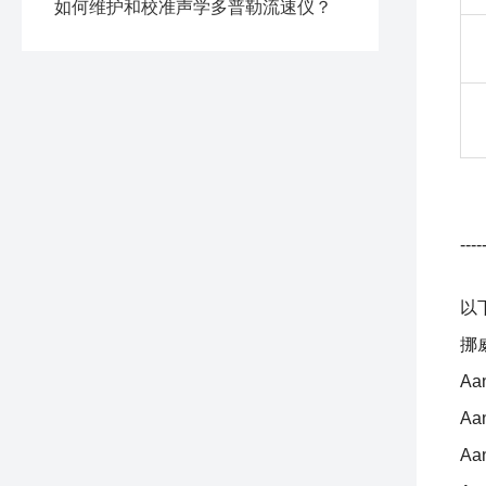
如何维护和校准声学多普勒流速仪？
----
以
挪
Aa
Aa
Aa