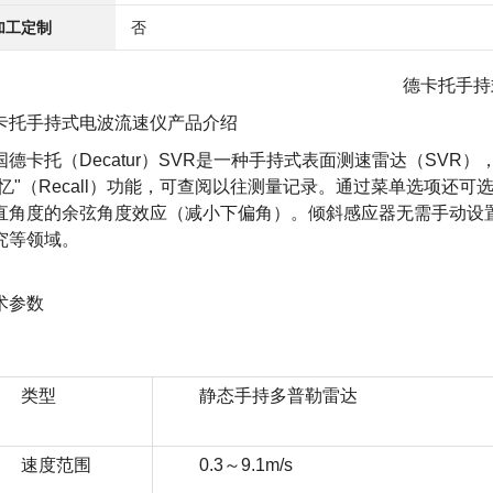
加工定制
否
德卡托手持
卡托手持式电波流速仪
产品介绍
国德卡托（Decatur）SVR是一种手持式表面测速雷达（SV
回忆"（Recall）功能，可查阅以往测量记录。通过菜单选项
直角度的余弦角度效应（减小下偏角）。倾斜感应器无需手动设置
究等领域。
术参数
类型
静态手持多普勒雷达
速度范围
0.3～9.1m/s