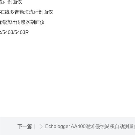
流计剖面仪
在线多普勒海流计剖面仪
面海流计传感器剖面仪
R/5403/5403R
下一篇
Echologger AA400潮滩侵蚀淤积自动测