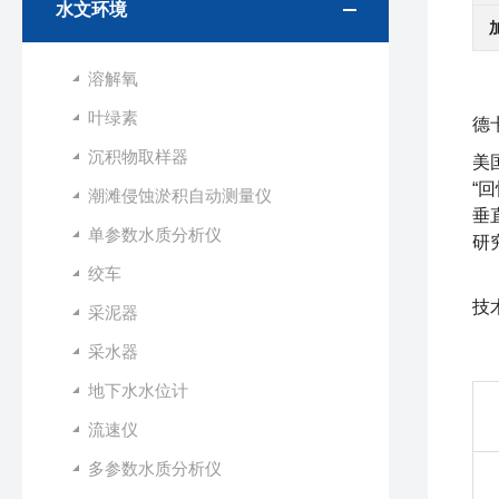
水文环境
溶解氧
叶绿素
德
沉积物取样器
美
“
潮滩侵蚀淤积自动测量仪
垂
单参数水质分析仪
研
绞车
技
采泥器
采水器
地下水水位计
流速仪
多参数水质分析仪