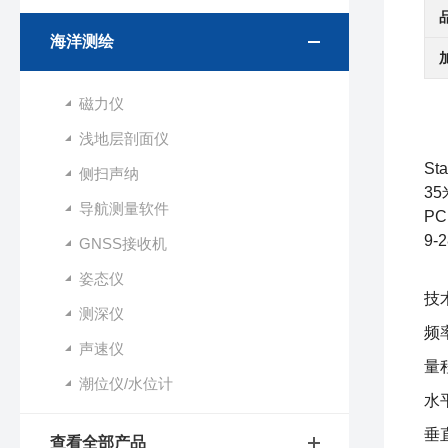
海洋测绘
磁力仪
浅地层剖面仪
St
侧扫声纳
3
导航测量软件
P
9
GNSS接收机
姿态仪
技
测深仪
频率
声速仪
量
潮位仪/水位计
水
垂
查看全部产品