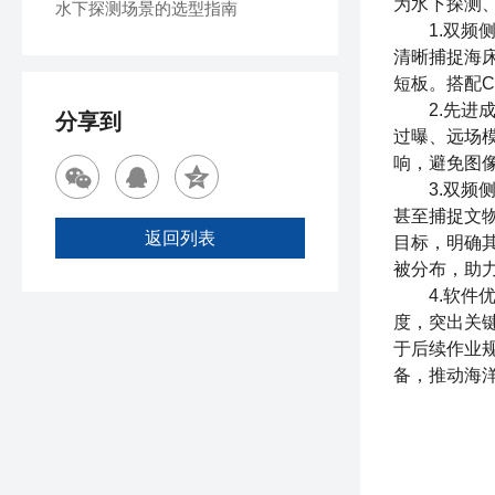
为水下探测
水下探测场景的选型指南
1.
双频
清晰捕捉海
短板。搭配
2.先进成
分享到
过曝、远场
响，避免图
3.双频侧
甚至捕捉文
返回列表
目标，明确
被分布，助
4.软件优
度，突出关
于后续作业
备，推动海