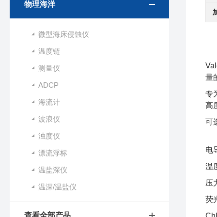
物理海洋
微型海床侵蚀仪
温度链
Val
测量仪
量
ADCP
专
海流计
高
波浪仪
可
浊度仪
电导
漂流浮标
温
温盐深仪
压
温深/温盐仪
荧
查看全部产品
Ch