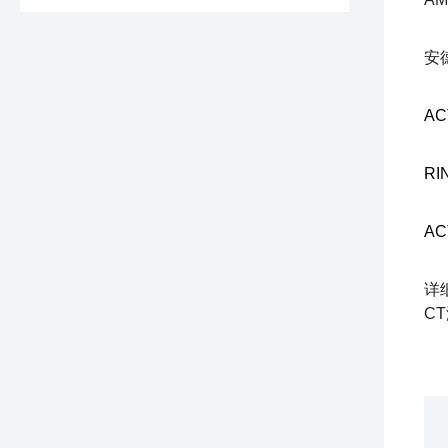
安
AC
RIN
AC
详
CT