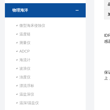
物理海洋
微型海床侵蚀仪
温度链
I
感
测量仪
O
ADCP
1
海流计
高
波浪仪
保
浊度仪
上
漂流浮标
2
温盐深仪
-
温深/温盐仪
-