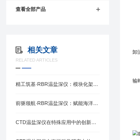
-
查看全部产品
-
-
3
O
相关文章
卸
RELATED ARTICLES
4
O
输
精工筑基·RBR温盐深仪：模块化架构的协同奥秘
-
- 
前驱领航·RBR温盐深仪：赋能海洋探测的精准标尺
-
CTD温盐深仪在特殊应用中的创新与实践
-