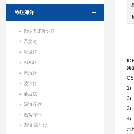
物理海洋
微型海床侵蚀仪
温度链
测量仪
I
ADCP
集
海流计
O
波浪仪
1
浊度仪
2
漂流浮标
3
温盐深仪
4
温深/温盐仪
无