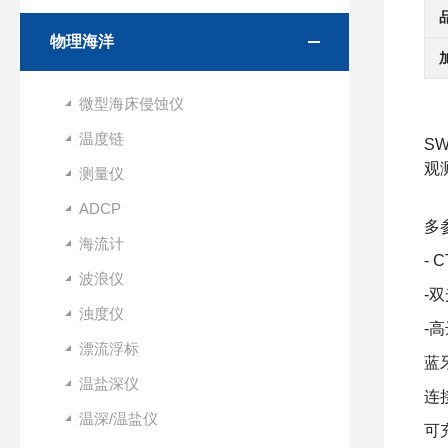
物理海洋
微型海床侵蚀仪
温度链
SW
观
测量仪
ADCP
多
海流计
-
波浪仪
-
浊度仪
-
漂流浮标
蓝
温盐深仪
连
温深/温盐仪
可