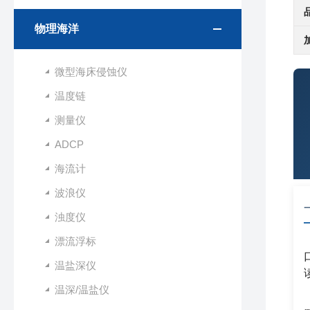
物理海洋
微型海床侵蚀仪
温度链
测量仪
ADCP
海流计
波浪仪
浊度仪
漂流浮标
温盐深仪
温深/温盐仪