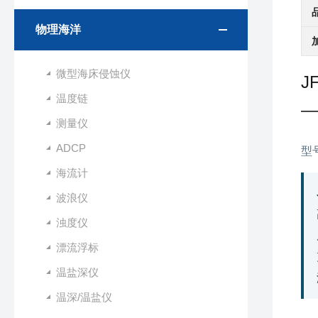
物理海洋
微型海床侵蚀仪
J
温度链
—
测量仪
ADCP
型号
海流计
波浪仪
浊度仪
漂流浮标
温盐深仪
温深/温盐仪