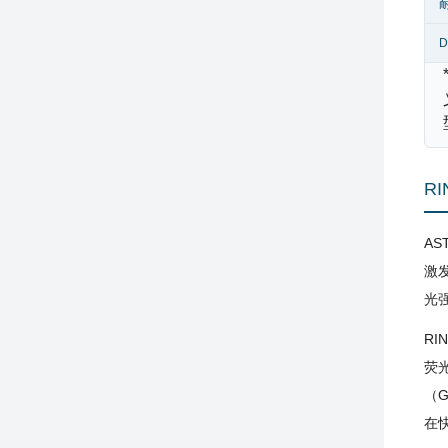
R
AS
激
光
RI
荧
（
在