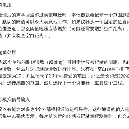
值电压
处理后的声学回波超过阈值电压时，本仪器就会记录一个范围测
，默认的阈值可以令人满意地工作。如果仪器从一个固定的位置
范围更近，那么阈值电压应该增加（可能还需要增加空白距离）
值（并应检查空白距离）。
ng值处理
达20个单独的测距读数（或ping）可用于计算被记录的测距。系统
距读数。然后对这些测距读数进行排序。只有在 "空白距离 "和 "
被设定为20，并且记录了20个可接受的范围，那么最长和最短
为所选传感器的范围。然后选择下一个换能器，重复这个过程。
持模拟信号输入
仪器有能力对多达4个外部模拟通道进行采样。这些通道的输入是
据集中以毫伏表示。每次从选定的传感器记录量程测量时，也会