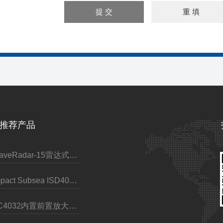
推荐产品
WaveRadar-15雷达式波浪水位传感器
Impact Subsea ISD4000深度计（带AHRS）
TC4032内置前置放大器标量水听器