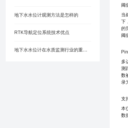
阈
当
地下水水位计观测方法是怎样的
下
的
RTK导航定位系统技术优点
阈
地下水水位计在水质监测行业的重要性
Pi
多
测
数
录
支
本
数