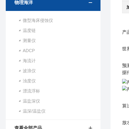
物理海洋
微型海床侵蚀仪
温度链
产
测量仪
挪
世
ADCP
No
海流计
预
波浪仪
据
浊度仪
漂流浮标
“
温盐深仪
算
温深/温盐仪
“
放
查看全部产品