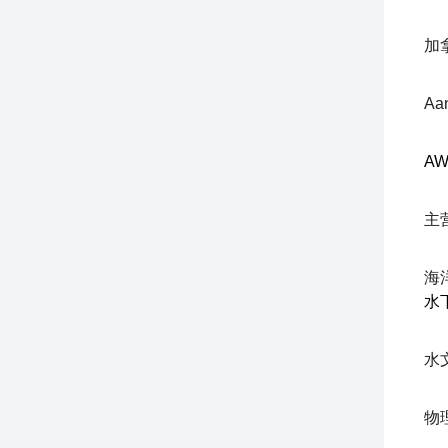
加拿
Aa
AW
主
海
水
水
物