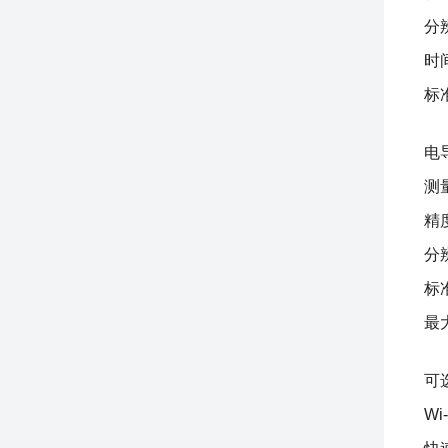
分辨
时
标准
电
测量
精度
分辨
标准
最
可
Wi