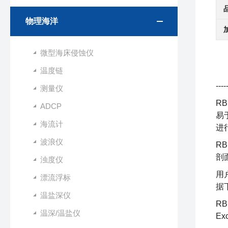
物理海洋
微型海床侵蚀仪
温度链
--
测量仪
RB
ADCP
易
海流计
进
波浪仪
R
剖
浊度仪
用
漂流浮标
据
温盐深仪
R
温深/温盐仪
Ex