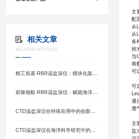
主
配
从L
从L
相关文章
各
校
RELATED ARTICLES
当
将
可
精工筑基·RBR温盐深仪：模块化架构的协同奥秘
可
前驱领航·RBR温盐深仪：赋能海洋探测的精准标尺
Le
通
透
CTD温盐深仪在特殊应用中的创新与实践
主
CTD温盐深仪在海洋科学研究中的应用与价值
盐
污