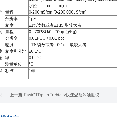
水位：in,mm,ft,cm,m
导
量程
0-200mS/cm (0-200,000μS/cm)
分辨率
1μS
精度
±1%读数或者±1μS 取较大者
度
量程
0 - 70PSU/0 - 70ppt(g/Kg)
分辨率
0.01PSU / 0.01 ppt
精度
±1%读数或者± 0.1unit取较大者
度
精度和分辨
±0.1°C;
感
率
0.01°C
测量单位
℃
保
标准
1年
上一篇
FastCTDplus Turbidity快速温盐深浊度仪