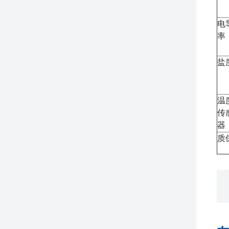
电
率
盐
温
传
器
质