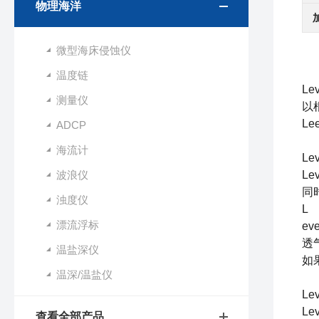
物理海洋
微型海床侵蚀仪
温度链
Le
测量仪
以
Le
ADCP
海流计
Le
波浪仪
L
同
浊度仪
L
漂流浮标
e
透
温盐深仪
如
温深/温盐仪
Le
L
查看全部产品