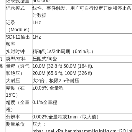
记录数据量
500,000
记录模式
线性、事件触发、用户可自行设定开始和停止条
时数据
记录
1Hz
（Modbus）
SDI-12输出
1Hz
频率
实时时钟
精确到1s/24h周期（6min/年）
力
类型/材料
压阻式/陶瓷
感
量程（透气
10.0M (32.8 ft) 50.0M (164 ft),
和绝压）
20.0M (65.6 ft), 100M (326 ft)
大耐压
大2倍，极限2.5倍耐压
精度（在
±0.05% 全量程
15℃）
精度（全量
0.1%全量程
程）
分辨率
0.002%全量程或1mm（取大值）
测量单位
压力：
mbar（pai,kPa,bar,mbar,mmHg,inHg,cmH2O,