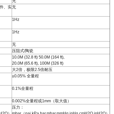
无
件、实
无
1Hz
1Hz
无
压阻式/陶瓷
10.0M (32.8 ft) 50.0M (164 ft),
20.0M (65.6 ft), 100M (326 ft)
大2倍，极限2.5倍耐压
±0.05% 全量程
0.1%全量程
0.002%全量程或1mm（取大值）
压力：
inH2O）
mbar（pai,kPa,bar,mbar,mmHg,inHg,cmH2O,inH2O）