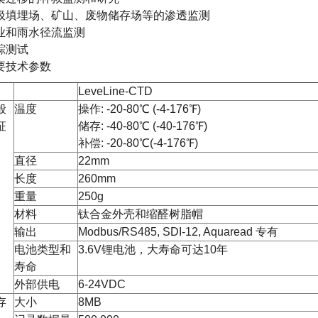
圾填埋场、矿山、废物储存场等的渗透监测
业和雨水径流监测
踪测试
要技术参数
LeveLine-CTD
般
温度
操作: -20-80℃ (-4-176℉)
征
储存: -40-80℃ (-40-176℉)
补偿: -20-80℃(-4-176℉)
直径
22mm
长度
260mm
重量
250g
材料
钛合金外壳和缩醛树脂帽
输出
Modbus/RS485, SDI-12, Aquaread 专有
电池类型和
3.6V锂电池，大寿命可达10年
寿命
外部供电
6-24VDC
存
大小
8MB