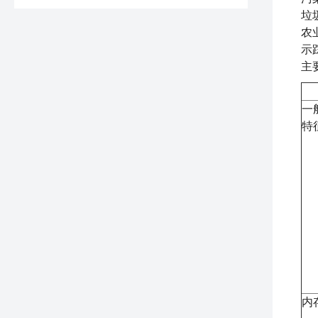
垃
农
示
主
一
特
内