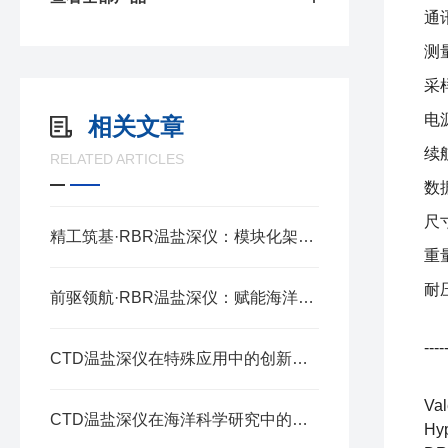
通
测
采
电
相关文章
续
RELATED ARTICLES
数
尺寸
精工筑基·RBR温盐深仪：模块化架构的协同奥秘
重量
耐
前驱领航·RBR温盐深仪：赋能海洋探测的精准标尺
----
CTD温盐深仪在特殊应用中的创新与实践
Va
CTD温盐深仪在海洋科学研究中的应用与价值
Hy