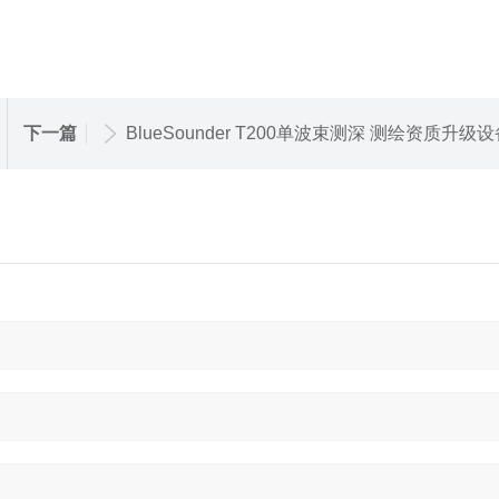
下一篇
BlueSounder T200单波束测深 测绘资质升级