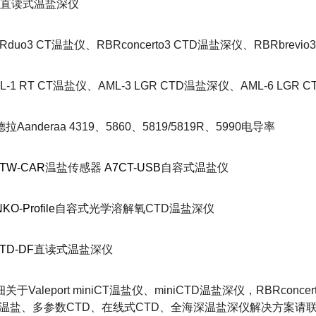
直读式温盐深仪
Rduo3 CT
温盐仪、
RBRconcerto3 CTD
温盐深仪、
RBRbrevio3
L-1 RT CT
温盐仪、
AML-3 LGR CTD
温盐深仪、
AML-6 LGR C
德拉
Aanderaa 4319
、
5860
、
5819/5819R
、
5990
电导率
TW-CAR
温盐传感器
A7CT-USB
自容式温盐仪
KO-Profile
自容式光学溶解氧CTD
温盐深仪
TD-DF
直读式温盐深仪
细关于
Valeport miniCT
温盐仪、
miniCTD
温盐深仪，
RBRconcer
温盐、多参数
CTD
、在线式
CTD
、全海深温盐深仪解决方案请