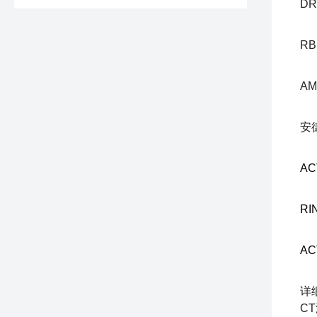
DR
RB
AM
安
AC
RIN
AC
详
CT