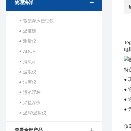
物理海洋
微型海床侵蚀仪
温度链
测量仪
Te
电
ADCP
海流计
特
波浪仪
●
浊度仪
●
漂流浮标
●
温盐深仪
●
温深/温盐仪
仪
查看全部产品