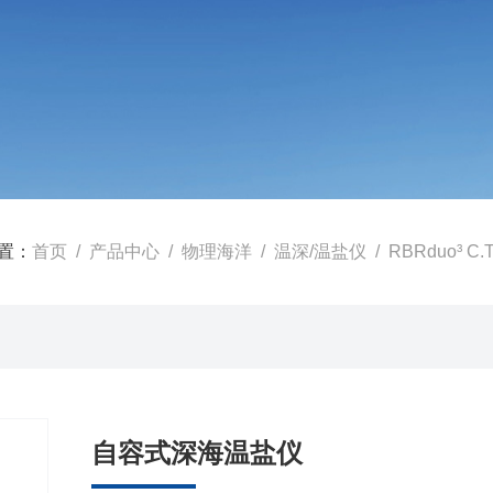
置：
首页
/
产品中心
/
物理海洋
/
温深/温盐仪
/ RBRduo³ 
自容式深海温盐仪