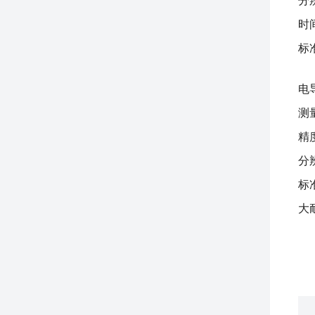
分辨
时
标准
电
测量
精度
分辨
标准
大