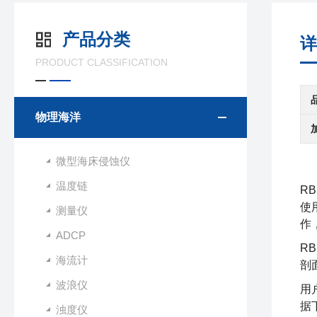
产品分类
详
PRODUCT CLASSIFICATION
物理海洋
微型海床侵蚀仪
温度链
RB
使
测量仪
作
ADCP
R
海流计
剖
波浪仪
用
据
浊度仪