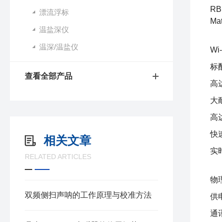
R
漂流浮标
Ma
温盐深仪
温深/温盐仪
W
标
查看全部产品
高
大
高
快
相关文章
实
RELATED ARTICLES
物
双频侧扫声呐的工作原理与校准方法
供
通讯