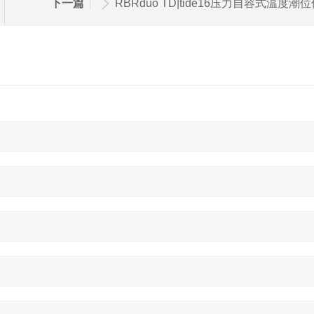
下一篇
RBRduo TD|tide16压力自容式温度潮