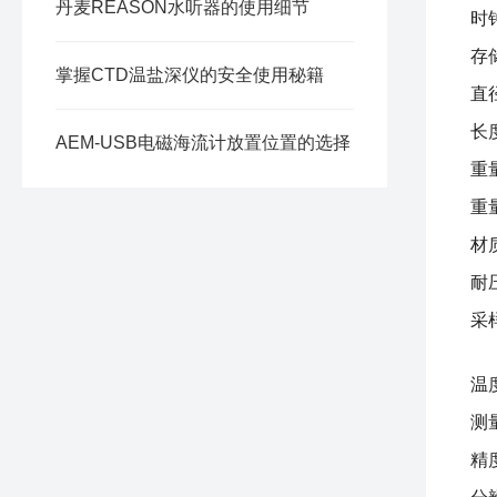
丹麦REASON水听器的使用细节
时钟
存
掌握CTD温盐深仪的安全使用秘籍
直径
长
AEM-USB电磁海流计放置位置的选择
重
重
材
耐
采
温
测量
精度