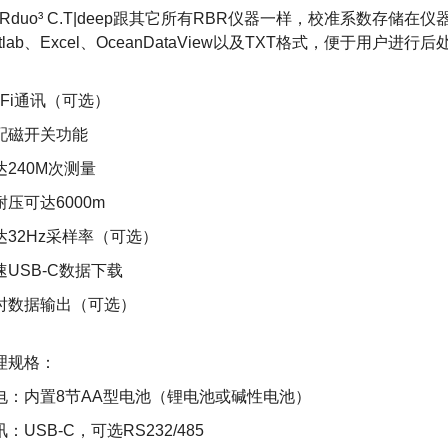
BRduo³ C.T|deep跟其它所有RBR仪器一样，校准系数存储
tlab、Excel、OceanDataView以及TXT格式，便于用户进行
i-Fi通讯（可选）
配磁开关功能
达240M次测量
耐压可达6000m
达32Hz采样率（可选）
速USB-C数据下载
时数据输出（可选）
理规格：
电：内置8节AA型电池（锂电池或碱性电池）
：USB-C，可选RS232/485