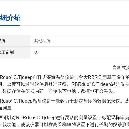
细介绍
品牌
其他品牌
加工定制
否
自容式
Rduo³ C.T|deep
自容式深海温盐仪
是加拿大RBR公司基于多年
用。盐度可以通过软件后处理获得。RBRduo³ C.T|deep温
，数据存储在仪器内部，即使取下电池，数据也不会丢失。
BRduo³ C.T|deep温盐仪是一款致力于测定盐度的数据记
面测量。
户可以对RBRduo³ C.T|deep进行灵活的测量设置，标配采样
下载功能，使该仪器可以在高采样率的设置下进行长期的投放测