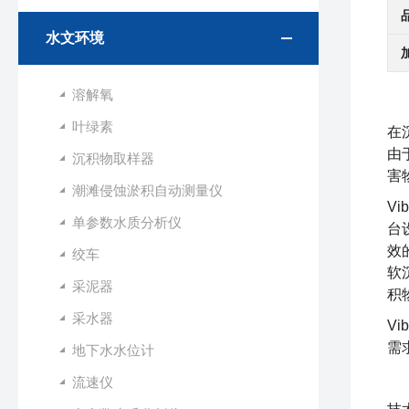
水文环境
溶解氧
叶绿素
在
由
沉积物取样器
害
潮滩侵蚀淤积自动测量仪
Vi
单参数水质分析仪
台
效
绞车
软
采泥器
积
采水器
V
需
地下水水位计
流速仪