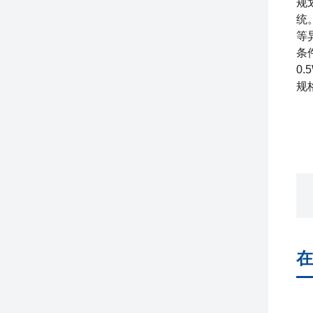
规
统
等
条
0
规
在