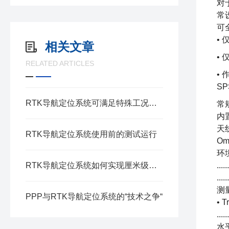
对
常
可
•
相关文章
•
RELATED ARTICLES
•
S
RTK导航定位系统可满足特殊工况要求
常规
内
天线选
RTK导航定位系统使用前的测试运行
Om
环境 操
RTK导航定位系统如何实现厘米级定位？
...
...
测量
PPP与RTK导航定位系统的“技术之争“
• 
...
水平精