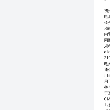
...
初始化
电源
值是
动
内置
同而
规程
à 
21
电池
通信
用适
用于海
整合
于互
CM
1