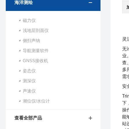
海洋测绘
磁力仪
浅地层剖面仪
灵
侧扫声纳
无
导航测量软件
业
GNSS接收机
查
多
姿态仪
需
测深仪
安
声速仪
Tr
潮位仪/水位计
下
操
能
查看全部产品
站