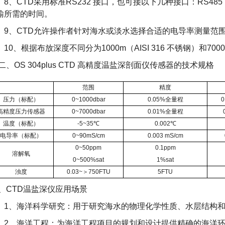
、CTD采用标准RS232 接口，也可接以下几种接口：RS485
输所需的时间。
、CTD允许操作者针对海水或淡水选择合适的电导率测量范围
0、根据布放深度不同分为1000m（AISI 316 不锈钢）和70
OS 304plus CTD 高精度
温盐深剖面仪
传感器的技术规格
范围
精度
压力（标配）
0~1000dbar
0.05%全量程
高精度压力传感器
0~7000dbar
0.01%全量程
温度（标配）
-5~35℃
0.002℃
电导率（标配）
0~90mS/cm
0.003 mS/cm
0~50ppm
0.1ppm
溶解氧
0~500%sat
1%sat
浊度
0.03~＞750FTU
5FTU
、CTD温盐深仪应用场景
、海洋科学研究：用于研究海水的物理化学性质、水层结构和
、海洋工程：为海洋工程项目的规划和设计提供精确的海洋环