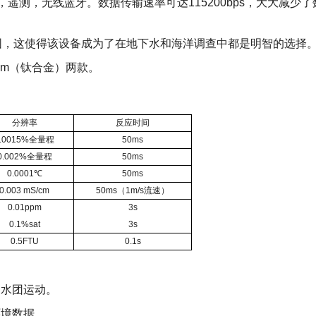
，遥测，无线蓝牙。数据传输速率可达115200bps，大大减少了
，这使得该设备成为了在地下水和海洋调查中都是明智的选择
00m（钛合金）两款。
分辨率
反应时间
0.0015%全量程
50ms
0.002%全量程
50ms
0.0001℃
50ms
0.003 mS/cm
50ms（1m/s流速）
0.01ppm
3s
0.1%sat
3s
0.5FTU
0.1s
水团运动。
境数据。