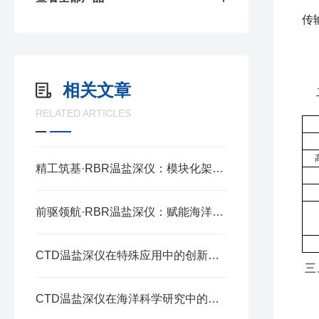
8
传
9
1
相关文章
二、
RELATED ARTICLES
精工筑基·RBR温盐深仪：模块化架构的协同奥秘
前驱领航·RBR温盐深仪：赋能海洋探测的精准标尺
CTD温盐深仪在特殊应用中的创新与实践
三
1
CTD温盐深仪在海洋科学研究中的应用与价值
2