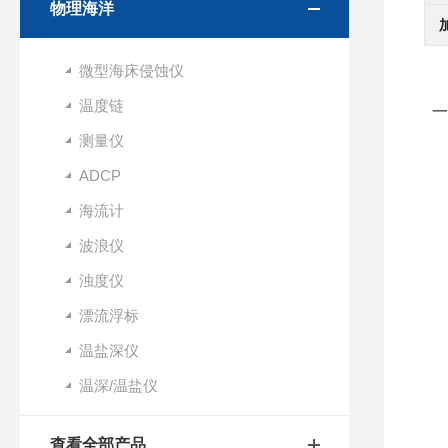
物理海洋
微型海床侵蚀仪
温度链
一
测量仪
1
ADCP
2
海流计
（
波浪仪
（
浊度仪
3
漂流浮标
4
5
温盐深仪
6
温深/温盐仪
7
查看全部产品