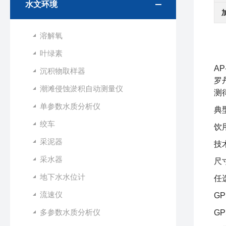
水文环境
溶解氧
叶绿素
AP
沉积物取样器
罗
潮滩侵蚀淤积自动测量仪
测
单参数水质分析仪
典
绞车
饮
采泥器
技
采水器
尺
地下水水位计
任
流速仪
G
多参数水质分析仪
G