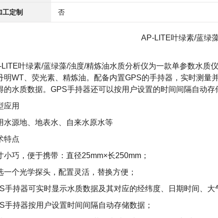
加工定制
否
AP-LITE叶绿素/蓝绿
-LITE
叶绿素/蓝绿藻/浊度/精炼油
水质分析仪
为一款单参数水质
丹明WT、荧光素、精炼油。配备内置GPS的手持器，实时测量
得的水质数据。GPS手持器还可以按用户设置的时间间隔自动存
型应用
用水源地、地表水、自来水原水等
术特点
寸小巧，便于携带：直径25mm×长250mm；
选一个光学探头，配置灵活，替换方便；
PS手持器可实时显示水质数据及其对应的经纬度、日期时间、大
PS手持器按用户设置时间间隔自动存储数据；