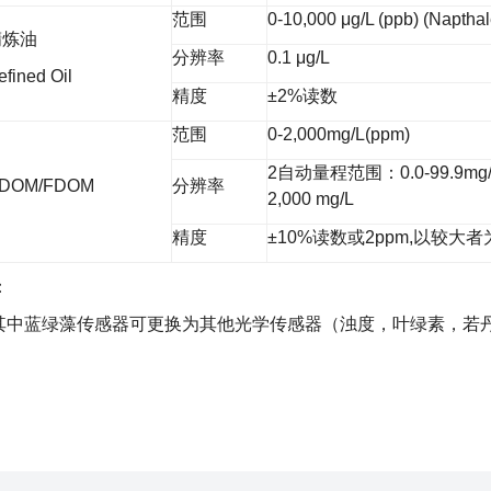
范围
0-10,000 μg/L (ppb) (Naptha
精炼油
分辨率
0.1 μg/L
efined Oil
精度
±2%读数
范围
0-2,000mg/L(ppm)
2自动量程范围：0.0-99.9mg/L 
DOM/FDOM
分辨率
2,000 mg/L
精度
±10%读数或2ppm,以较大
：
)其中蓝绿藻传感器可更换为其他光学传感器（浊度，叶绿素，若