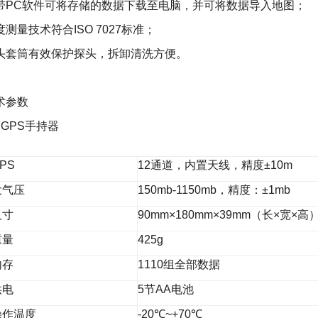
带PC软件可将存储的数据下载至电脑，并可将数据导入地图；
度测量技术符合ISO 7027标准；
头套筒有效保护探头，拆卸清洗方便。
术参数
、GPS手持器
PS
12通道，内置天线，精度±10m
大气压
150mb-1150mb，精度：±1mb
尺寸
90mm×180mm×39mm（长×宽×高
重量
425g
内存
1110组全部数据
供电
5节AA电池
操作温度
-20℃~+70℃