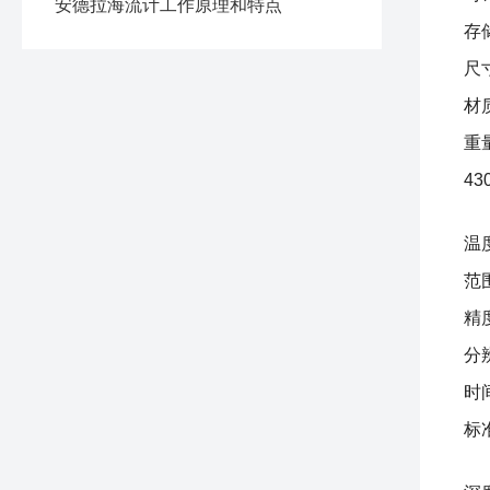
安德拉海流计工作原理和特点
存
尺寸
材
重
4
温
范围
精度
分辨
时
标准