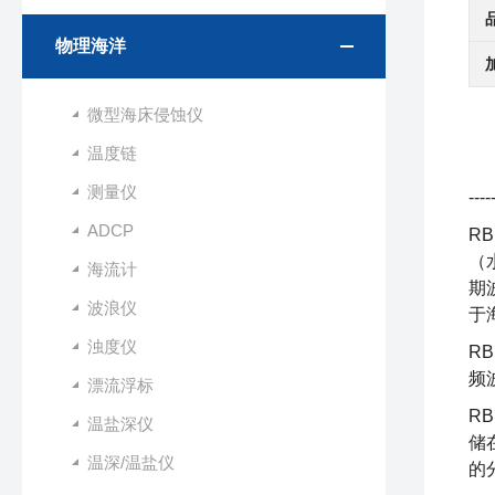
物理海洋
微型海床侵蚀仪
温度链
测量仪
-
ADCP
RB
（
海流计
期
波浪仪
于
浊度仪
R
频
漂流浮标
R
温盐深仪
储
温深/温盐仪
的