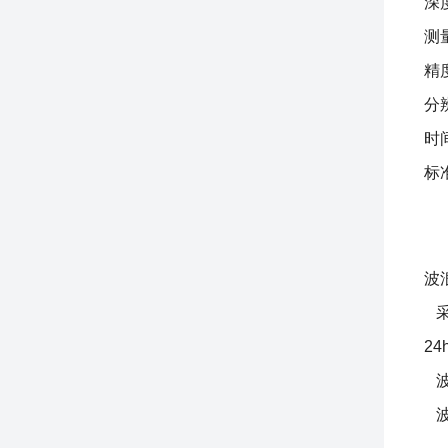
深
测量
精度
分辨
时间
标准
波
采
2
波
波