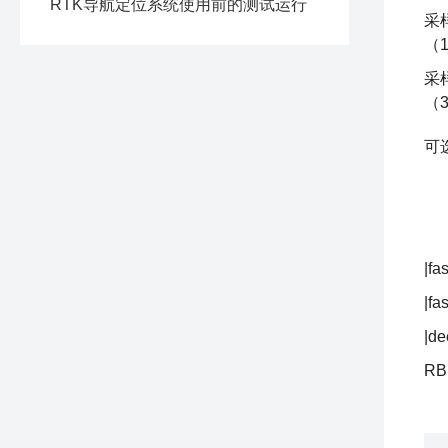
RTK导航定位系统使用前的测试运行
采
（1
采
（3
可
|fa
|fa
|de
RB