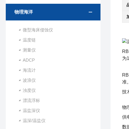
物理海洋
微型海床侵蚀仪
温度链
测量仪
RB
为
ADCP
海流计
RB
波浪仪
准
浊度仪
技
漂流浮标
物
温盐深仪
供
温深/温盐仪
数