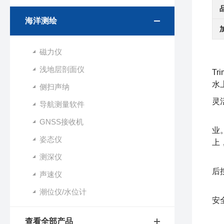
海洋测绘
磁力仪
浅地层剖面仪
Tr
水
侧扫声纳
灵
导航测量软件
无
GNSS接收机
业
姿态仪
上
测深仪
多
后
声速仪
潮位仪/水位计
安
T
查看全部产品