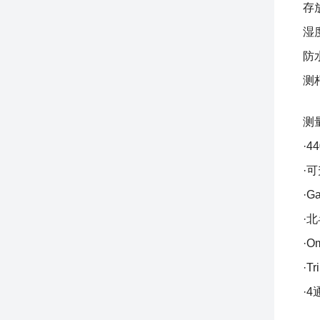
存放
湿度
防
测
测
·4
·可
·Ga
·
·O
·T
·4