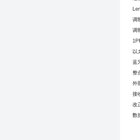
Le
调
调
1
以
蓝
整合
外
接收
改正
数