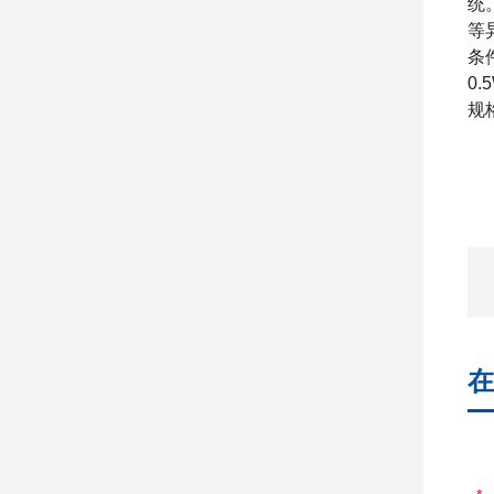
统
等
条
0
规
在