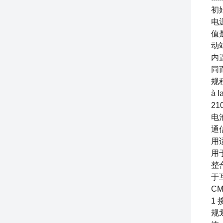
初始化
电源
值是
动
内置
同而
规程
à 
21
电池
通信
用适
用于海
整合
于互
CM
1
规