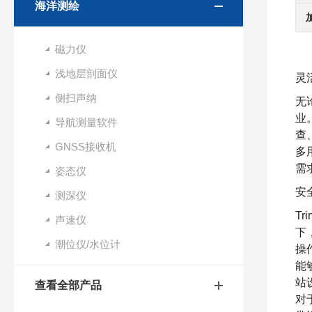
海洋测绘
磁力仪
浅地层剖面仪
灵
侧扫声纳
无
业
导航测量软件
查
GNSS接收机
多
需
姿态仪
安
测深仪
Tr
声速仪
下
潮位仪/水位计
操
能
站
查看全部产品
对