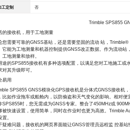
加工定制
否
Trimble SPS855
活的接收机，用于工地测量
论您需要可靠的GNSS基站，还是需要坚固的流动 站，Trimble®
。它能为工地测量和机器控制提供GNSS改正数据。作为流动站
、工地测量和放样。
用途的SPS855接收机有多种选项配置，以满足您对工地施工
求对其升级即可。
全易用
imble SPS855 GNSS模块化
GPS接收机
是分体式GNSS接收机
，比如作业拖车或船舱内，以防偷盗和天气变化的影响。相对便
作SPS855时，您无需成为GNSS专家。整合了450MHz或 900MH
够被快速设置，使用简单，同时在作业时也更为高效。Trimble 
设置。
于疑难问题，接收机的网页界面能让GNSS管理员远程监 控基