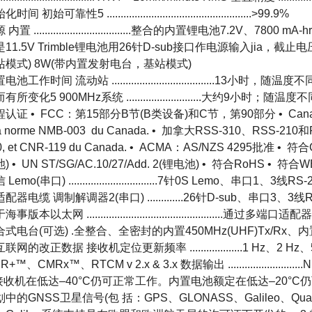
时间 初始可靠性5 ....................................................>99.9%
 内置 ...................................整合的内置锂电池7.2V
11.5V Trimble锂电池用26针D-sub接口作电源输入jia，截止电压阈值是10.5V 
站模式) 8W(带内置发射电台，基站模式)
电池工作时间 流动站 .....................................13小时，随
有所变化5 900MHz系统 ...........................大约9小时；
认证 • FCC：第15部分B节(B类设备)和C节，第90部分 • Canadian ICES-0
la norme NMB-003 du Canada. • 加拿大RSS-310、RSS-210和RSS-
0, et CNR-119 du Canada. • ACMA：AS/NZS 4295批准 
) • UN ST/SG/AC.10/27/Add. 2(锂电池) • 符合RoHS • 符合
 Lemo(串口) ................................7针0S Lemo、串
配器电缆 调制解调器2(串口) .............26针D-sub、串口3、3线RS232、使用适配器
事版本以太网 .................................................通过
式电台(可选) .全整合、全密封的内置450MHz(UHF)Tx/Rx、内置900 M
联网的改正数据 接收机定位更新频率 ...................1 Hz、2 Hz、5
R+™、CMRx™、RTCM v 2.x & 3.x 数据输出 ..................
 接收机在低达–40°C仍可正常工作。内置电池额定在低达–20°C仍可正
划中的GNSS卫星信号(包 括：GPS、GLONASS、Galileo、Q