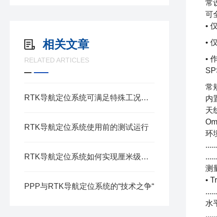
常
可
•
相关文章
•
•
RELATED ARTICLES
S
常规
RTK导航定位系统可满足特殊工况要求
内
天线选
Om
RTK导航定位系统使用前的测试运行
环境 操
...
RTK导航定位系统如何实现厘米级定位？
...
测量
• 
PPP与RTK导航定位系统的“技术之争“
...
水平精
...