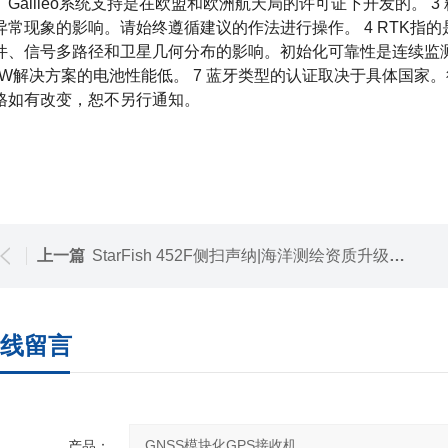
。Galileo系统支持是在欧盟和欧洲航天局的许可证下开发的。
异常现象的影响。请始终遵循建议的作法进行操作。 4 RTK指的是
件、信号多路径和卫星几何分布的影响。初始化可靠性是连续监测的
.5W解决方案的电池性能低。 7 蓝牙类型的认证取决于具体国家。
格如有改变，恕不另行通知。
上一篇
StarFish 452F侧扫声纳|海洋测绘资质升级设备
线留言
产品：