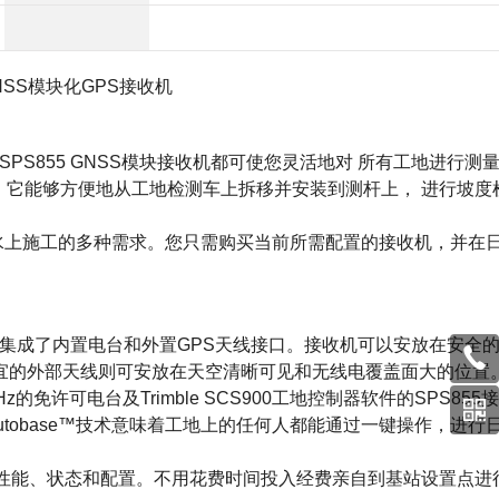
 GNSS模块化
GPS接收机
 SPS855 GNSS模块接收机都可使您灵活地对 所有工地进行测
，它能够方便地从工地检测车上拆移并安装到测杆上， 进行坡度
或水上施工的多种需求。您只需购买当前所需配置的接收机，并在
，集成了内置电台和外置GPS天线接口。接收机可以安放在安全
宜的外部天线则可安放在天空清晰可见和无线电覆盖面大的位置
z的免许可电台及Trimble SCS900工地控制器软件的SPS855
Autobase™技术意味着工地上的任何人都能通过一键操作，进行
站性能、状态和配置。不用花费时间投入经费亲自到基站设置点进