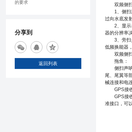
的要求
双频侧
1、侧扫声
过向水底发
2、显示单
分享到
器的分辨率
3、旁扫是
低频换能器
双频侧
拖鱼：
返回列表
侧扫声呐的
尾、尾翼等
械连接和电
GPS接
GPS接收
准接口，可以