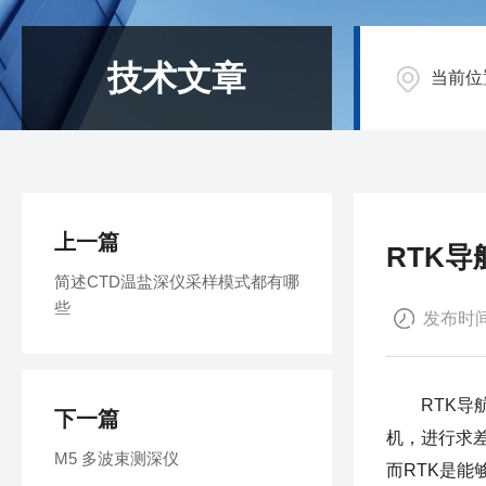
技术文章
当前位
上一篇
RTK
简述CTD温盐深仪采样模式都有哪
些
发布时间：
RTK导
下一篇
机，进行求
M5 多波束测深仪
而RTK是