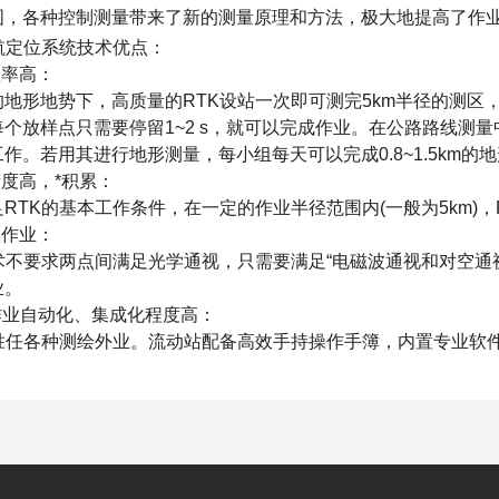
图，各种控制测量带来了新的测量原理和方法，极大地提高了作
定位系统技术优点：
率高：
形地势下，高质量的RTK设站一次即可测完5km半径的测区，
个放样点只需要停留1~2 s，就可以完成作业。在公路路线测量中
作。若用其进行地形测量，每小组每天可以完成0.8~1.5km
度高，*积累：
K的基本工作条件，在一定的作业半径范围内(一般为5km)，
作业：
不要求两点间满足光学通视，只需要满足“电磁波通视和对空通视
业。
作业自动化、集成化程度高：
任各种测绘外业。流动站配备高效手持操作手簿，内置专业软件