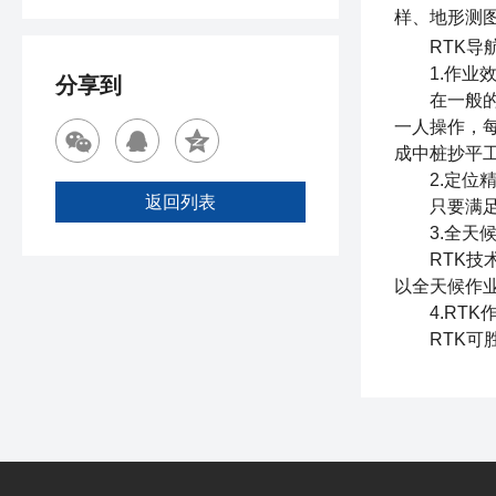
样、地形测
RTK导航
1.作业效
分享到
在一般的地
一人操作，每
成中桩抄平工
2.定位精
返回列表
只要满足RT
3.全天候
RTK技术
以全天候作
4.RTK
RTK可胜