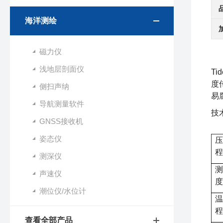
海洋测绘
磁力仪
浅地层剖面仪
Ti
度
侧扫声纳
易
导航测量软件
技
GNSS接收机
姿态仪
压
程
测深仪
测
声速仪
度
潮位仪/水位计
温
程
查看全部产品