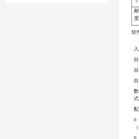
耐
度
软
入
自
自
自
数
式
配
n
（
n