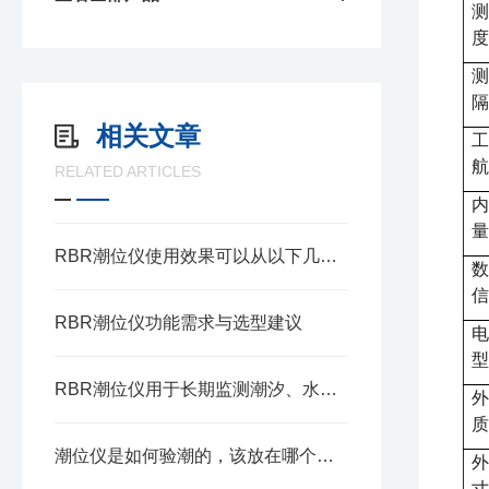
测
度
测
隔
相关文章
工
航
RELATED ARTICLES
内
量
RBR潮位仪使用效果可以从以下几个方面来评价
数
信
RBR潮位仪功能需求与选型建议
电
型
RBR潮位仪用于长期监测潮汐、水位变化及水压
外
质
潮位仪是如何验潮的，该放在哪个位置
外
寸