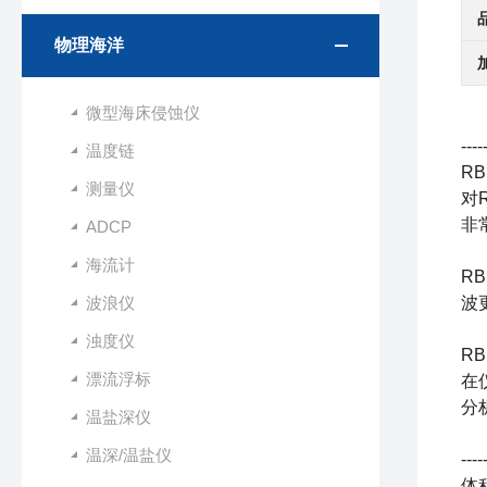
物理海洋
微型海床侵蚀仪
--
温度链
RB
测量仪
对
非
ADCP
海流计
R
波浪仪
波
浊度仪
R
漂流浮标
在
分
温盐深仪
温深/温盐仪
----
体