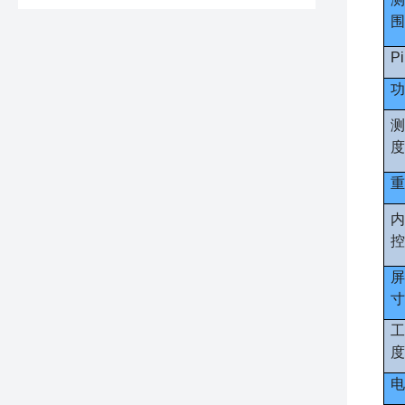
围
P
功
测
度
重
内
控
屏
寸
工
度
电