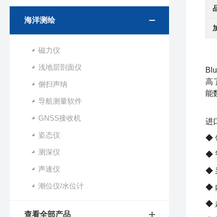
海洋测绘
磁力仪
浅地层剖面仪
B
高
侧扫声纳
能
导航测量软件
GNSS接收机
进
姿态仪
◆
测深仪
◆
声速仪
◆
潮位仪/水位计
◆
◆
查看全部产品