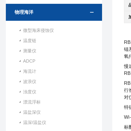
物理海洋
微型海床侵蚀仪
温度链
RB
锚
测量仪
氧
ADCP
慢
海流计
R
波浪仪
R
行
浊度仪
对
漂流浮标
特
温盐深仪
W
温深/温盐仪
标