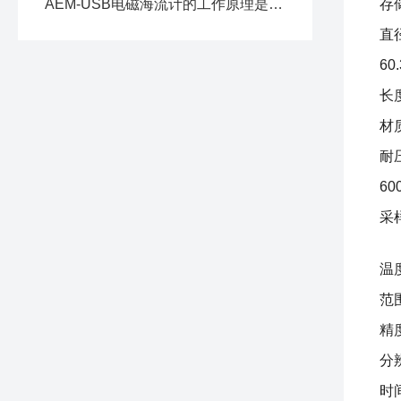
AEM-USB电磁海流计的工作原理是什么？
存
直
6
长度
材
耐
6
采
温
范围
精度
分辨
时