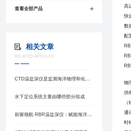
高
查看全部产品
快
数
配
相关文章
RB
RB
RELATED ARTICLES
RB
CTD温盐深仪是监测海洋物理和化学参数的主要工具
物
供
水下定位系统主要由哪些部分组成
（
通讯
前驱领航·RBR温盐深仪：赋能海洋探测的精准标尺
时钟