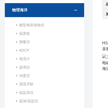
物理海洋
微型海床侵蚀仪
温度链
测量仪
HS
采
ADCP
海流计
波浪仪
浊度仪
漂流浮标
温盐深仪
温深/温盐仪