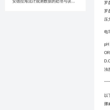
安德拉海流计观测数据的处理与误差分析要点
罗
罗
压
电
pH
OR
D.
浊
----
以
挪