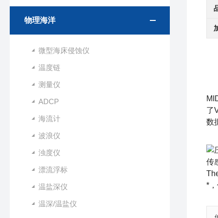
物理海洋
微型海床侵蚀仪
温度链
测量仪
MI
ADCP
了
海流计
数
波浪仪
浊度仪
传
漂流浮标
T
*
温盐深仪
温深/温盐仪