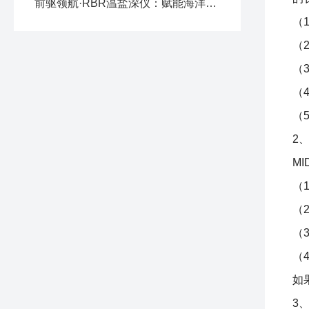
前驱领航·RBR温盐深仪：赋能海洋探测的精准标尺
（
（
（
（
（
2
M
（
（
（
（
如
3