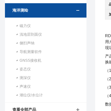
海洋测绘
磁力仪
浅地层剖面仪
RD
用
侧扫声纳
现
导航测量软件
产
GNSS接收机
换
姿态仪
（1
测深仪
（
声速仪
（
潮位仪/水位计
（
数
查看全部产品