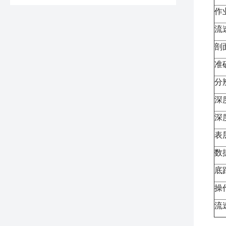
作
流
剖
准
分
深
深
表
数
底
操
流