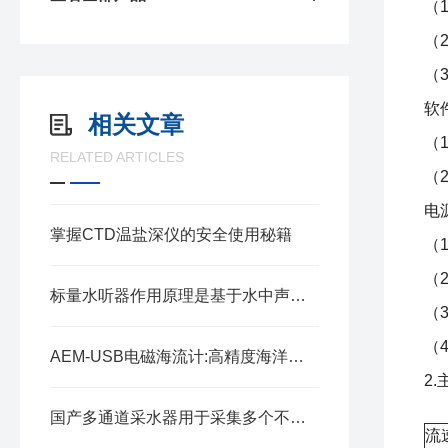
（1
（2
（
软
相关文章
（1
RELATED ARTICLES
（2
电
掌握CTD温盐深仪的安全使用秘籍
（1
（2
标量水听器作用原理是基于水中声波的传播特性
（
（
AEM-USB电磁海流计:高精度海洋监测的可靠之选
2
国产多通道采水器用于采集多个不同深度或位置的水样
流