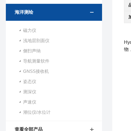
海洋测绘
磁力仪
浅地层剖面仪
Hy
物
侧扫声纳
1
导航测量软件
-
GNSS接收机
-
姿态仪
-
测深仪
-
声速仪
-
潮位仪/水位计
-
2
查看全部产品