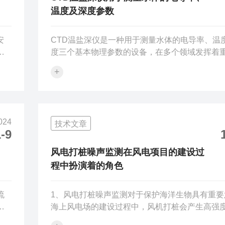
各...
温度及深度参数
安
CTD温盐深仪是一种用于测量水体的电导率、温
仪
度三个基本物理参数的设备，在多个领域发挥着
检
用。以下是其主要作用的详细介绍：1.海洋科学
+
情
结构分析：通过测量不同深度的水温、盐度和深
.电
据，可以帮助科学家了解海洋中水团的分布、结
要
动状况。例如，不同的水团具有不同的温盐特征
防
温盐深仪的数据可以追踪水团的起源、流向和变
024
技术文章
池
对于研究海洋环流模式至关重要。海洋环境变化
-9
量
长期连续的CTD观测数据能够反映出海洋环境的
化趋势，如全球变暖对海洋温度的影响、海洋酸..
风电打桩噪声监测在风电项目的建设过
程中扮演着的角色
流
1、风电打桩噪声监测对于保护海洋生物具有重要
稳
海上风电场的建设过程中，风机打桩会产生高强
与
下噪声，这种噪声对海洋生物尤其是鱼类、贝类