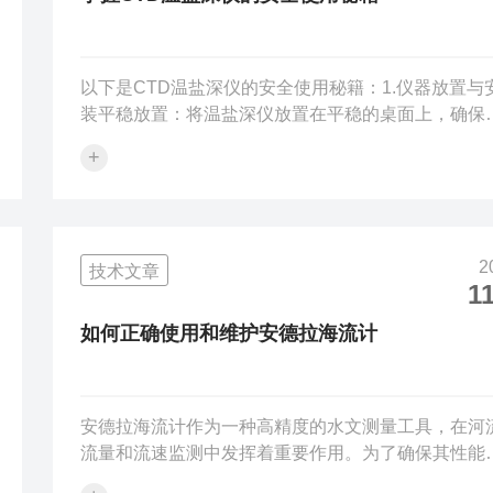
以下是CTD温盐深仪的安全使用秘籍：1.仪器放置与
装平稳放置：将温盐深仪放置在平稳的桌面上，确保
器水平，防止仪器因倾斜或掉落而损坏。连接牢固：
+
查机械连接是否可靠，确保水下单元和采水器的水密
况良好，避免在投放过程中出现松动或漏水的情况。2
源管理电源适配：使用符合国家规定标准且满足仪器
求的电源，避免使用老化或损坏的电源线和插头，以
2
技术文章
发生短路、漏电等电气事故。电量监测：对于使用电
11
供电的CTD温盐深仪，要定期检查电池状态，确保电
充足，并及时更换老化或性能下降的电池，...
如何正确使用和维护安德拉海流计
安德拉海流计作为一种高精度的水文测量工具，在河
流量和流速监测中发挥着重要作用。为了确保其性能
定、数据准确，正确使用和维护至关重要。一、安装