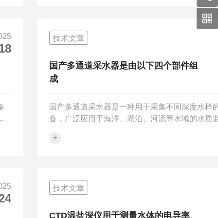
持
提供数据支持。分析潮汐与气象因素（如风速、
式
的关系，研究海洋动力学。2.水位预警实时监测
合远
泊、水库的水位变化，预防洪水、风暴潮等灾害
025
技术文章
合无
口、码头等区域提供水位信息，保障船舶通航安全
18
加
压测量测量水下压力分布，推算水体深度或密度
在地下水监测中，分析含水层压力变化...
国产多通道采水器是由以下四个部件组
成
备
国产多通道采水器是一种用于采集不同深度水样
详
备，广泛应用于海洋、湖泊、河流等水域的水质
选用
科学研究。以下是控制舱、释放盘、安装架和采
+
如
部件的作用：一、控制舱电子控制作用采样指令
强
控制舱内包含微处理器等电子元件，它可以根据
，
定的程序向整个采水器系统发送采样指令。例如
测
洋调查中，研究人员可以提前设置好采样的深度
025
技术文章
可
（如每隔5米采集一个水样）和时间间隔（如每小
24
严
一次），控制舱会按照这些指令准确地控制采水
采样操作。数据采集与传输：它能够收集采水过
CTD温盐深仪用于测量水体的电导率、