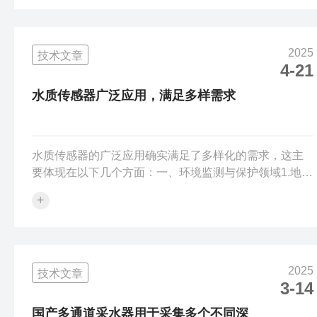
量，若频率漂移（如温度变化导致晶振失稳），会导致
声速计算误差。信号串扰：高频与低频信号相互干扰，
可能引发相位差测量错误，影响深度计算。解决方案：
2025
技术文章
定期校准频率，采用屏蔽线缆和抗干扰电路设计。2.换能
4-21
器性能指向性误差：换能器波束角过大或指向性不佳，
导致声能扩散，回波信号减弱或接收多径反射信...
水质传感器广泛应用，满足多样需求
水质传感器的广泛应用确实满足了多样化的需求，这主
要体现在以下几个方面：一、环境监测与保护领域1.地表
水监测在河流、湖泊等地表水体的监测中，水质传感器
+
能够实时、连续地测量多项关键水质参数。例如，通过
安装在河流特定断面的传感器网络，可以持续监测水
温、pH值、溶解氧等指标，及时掌握水质的动态变化。
一旦发生污染事故，如工业废水非法排放，传感器能迅
2025
技术文章
速检测到相关指标的异常变化，为环保部门提供准确的
3-14
数据支持，以便快速采取应对措施，控制污染扩散。2.地
下水监测对于地下水水质的监测同样重要。传...
国产多通道采水器用于采集多个不同深