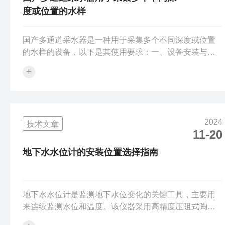
度或位置的水样
国产多通道采水器是一种用于采集多个不同深度或位置
的水样的设备，以下是其使用要求：一、设备安装与调
试1.安装位置选择应安装在远离干扰源的地方，如远离电
+
机、泵等可能产生振动的设备，避免因振动影响采水器
的精度和稳定性。同时，要选择在便于操作和维护的位
置，周围有足够的空间用于设备的安装、拆卸和日常检
查。对于安装在水体中的采水器，要考虑水体的深度、
2024
技术文章
流向和底部地形。确保采水器安装在合适的深度，既能
11-20
采集到目标水层的水样，又不会因水流冲击或底部泥沙
堆积而影响其正常工作。例如，在河流中安装时，...
地下水水位计的安装位置选择指南
地下水水位计是监测地下水位变化的关键工具，主要用
来连续监测水位和温度。该仪器采用高精度压阻式陶瓷
压力传感器和一个温度热敏电阻，通过内置的3.6V锂电