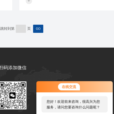
+
无
动物等有着潜在的负面影响。通过噪声监测，可
位置
了解噪声对海洋生物的影响程度和范围，从而采
的措施来减少或避免对它们的伤害。例如，根据
特
果，可以合理安排打桩作业的时间和地点，以避
接正
区域和关键时期，如鱼类产卵期等。2、风电打桩
跳转到第
页
装
测也是确保项目符合环保要求的重要手段。随着
护意识的提高，越来越多的国家和地区对建设项目.
扫码添加微信
在线交流
您好！欢迎前来咨询，很高兴为您
服务，请问您要咨询什么问题呢？