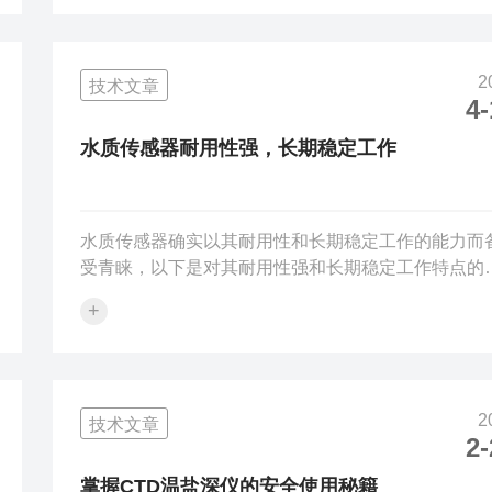
壳）。漂浮/移动平台：选用小型化、低功耗型号，支
GPS定位。极*环境：需耐压、耐腐蚀。2.数据传输方
实时传输：通过4G、LoRa、卫星通信传输数据，适
2
技术文章
程或紧急监测。离线存储：内置存储器或SD卡，适
4-
信号区域。混合模式：支持本地存储+间歇传输。3.附
功能多参数集成：部分型...
水质传感器耐用性强，长期稳定工作
水质传感器确实以其耐用性和长期稳定工作的能力而
受青睐，以下是对其耐用性强和长期稳定工作特点的
细阐述：一、材质与结构设计保障耐用性1.优质材料
+
水质传感器的外壳通常采用高强度、耐腐蚀的材料，
不锈钢或高质量的塑料。不锈钢材质具有优异的机械
度和抗腐蚀性能，能够抵御水中各种化学物质的侵蚀
以及水流冲击带来的物理磨损。例如，在工业废水监
2
技术文章
环境中，含有大量的酸碱等腐蚀性物质，不锈钢外壳
2-
以有效保护传感器内部元件。内部的电子元件也经过
格筛选，具有良好的耐热、耐湿和抗电磁干扰特性...
掌握CTD温盐深仪的安全使用秘籍