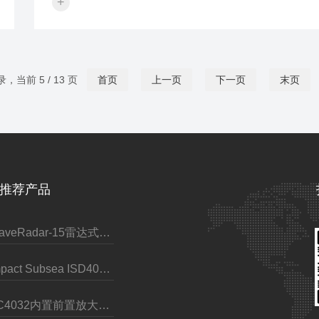
+
准备1、选择合适的安装位置：（1）选择水流平稳、
漩涡或障碍物干扰的河段进行安装。（2）确保安装
便于操作和维护。2、检查设备完整性：（1）在安装
前，仔细检查安德拉海流计及其配件是否完好无损，
别是传感器部分。（2）确保电池电量充足或电源连
录，当前 5 / 13 页
首页
上一页
下一页
末页
常。3、安装与固定：（1）根据说明书指导，正确安
并固定安德拉海流计，确保其稳定性和测量精...
推荐产品
WaveRadar-15雷达式波浪水位传感器
Impact Subsea ISD4000深度计（带AHRS）
TC4032内置前置放大器标量水听器