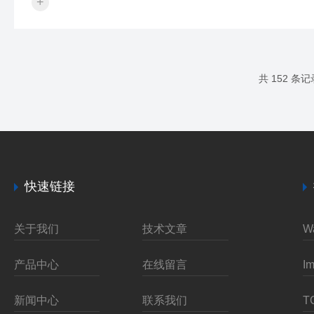
+
池可连续工作高达10年时间。水位捕获速度可达10次每
秒并可存储500，000的数据至内置内存。LeveLine通过
不同的安装方式可测量深达500m的压力或者表压。其安
装位置的选择直接影响到监测数据的准确性和代表性。
一、了解监测目的在确定地下水水位计的安装位置之
共 152 条记
前，首先需要明确监测的目的。不同的监测目的可能需
要关注不同类型的地下水位...
快速链接
关于我们
技术文章
产品中心
在线留言
新闻中心
联系我们