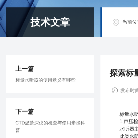
技术文章
当前位
上一篇
探索标
标量水听器的使用意义有哪些
发布时间：
下一篇
标量水听
1.声压检
CTD温盐深仪的检查与使用步骤科
水听器主要
普
此类水听器