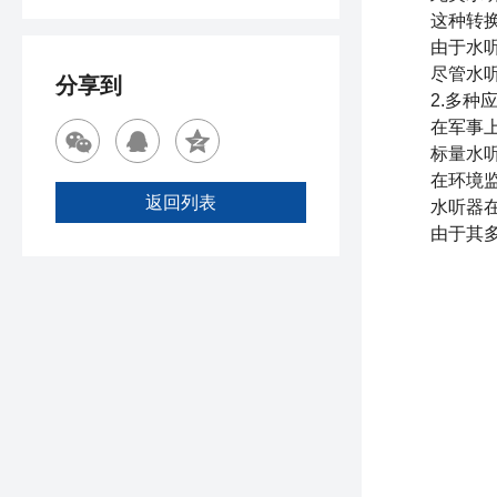
这种转换机
由于水听器
尽管水听器
分享到
2.多种应
在军事上，
标量水
在环境监测
返回列表
水听器在民
由于其多样