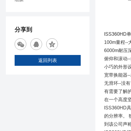
分享到
ISS360H
100m量程-
6000m耐
俯仰和滚动-
返回列表
小巧的外形设
宽带换能器-
无滑环--没
有需要了解
在一个高度
ISS360H
的分辨率。
到该公司声称